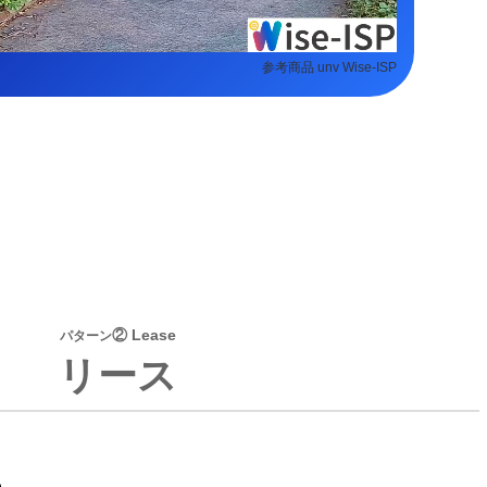
参考商品 unv Wise-ISP
② Lease
パターン
リース