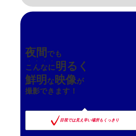
夜間
でも
・・・・
明るく
こんなに
鮮明
映像
な
が
撮影できます！
目視では見え辛い場所もくっきり