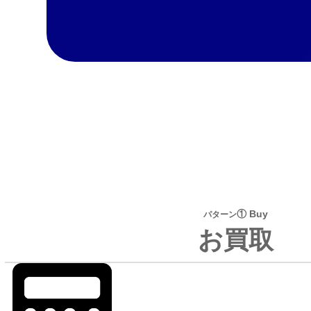
① Buy
パターン
お買取